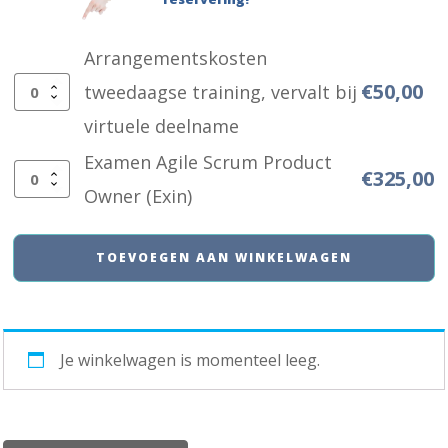
Arrangementskosten
€
50,00
tweedaagse training, vervalt bij
Arrangementskosten
virtuele deelname
tweedaagse
Examen Agile Scrum Product
training,
€
325,00
Examen
Owner (Exin)
vervalt
Agile
bij
Scrum
TOEVOEGEN AAN WINKELWAGEN
virtuele
Product
deelname
Owner
aantal
(Exin)
Je winkelwagen is momenteel leeg.
aantal