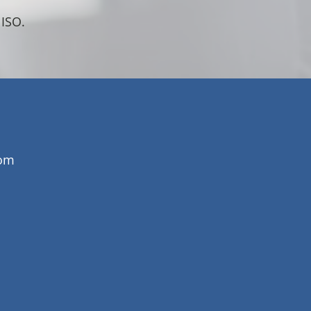
 ISO.
com