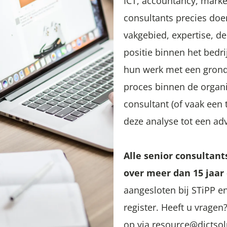
ICT, accountancy, market
consultants precies doe
vakgebied, expertise, d
positie binnen het bedri
hun werk met een grond
proces binnen de organ
consultant (of vaak een
deze analyse tot een ad
Alle senior consultant
over meer dan 15 jaar
aangesloten bij STiPP en
register. Heeft u vrage
op via resource@dictso