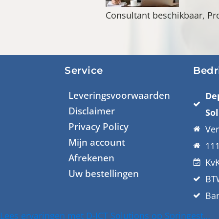
Consultant beschikbaar, Pr
Service
Bedr
Leveringsvoorwaarden
De
Disclaimer
So
Privacy Policy
Ver
Mijn account
11
Afrekenen
Kv
Uw bestellingen
BT
Ban
Lees ervaringen met D-ICT Solutions op Springest…