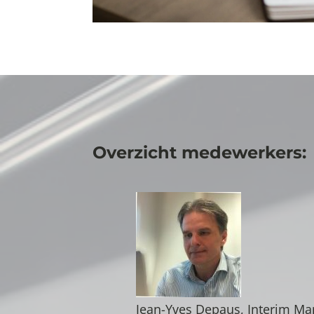
Overzicht medewerkers:
Jean-Yves Depaus, Interim Ma