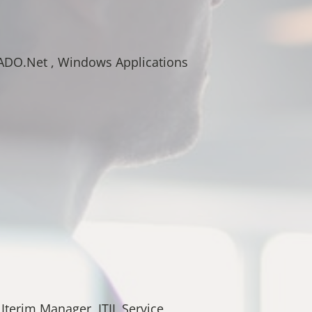
 ADO.Net , Windows Applications
Iterim Manager, ITIL Service