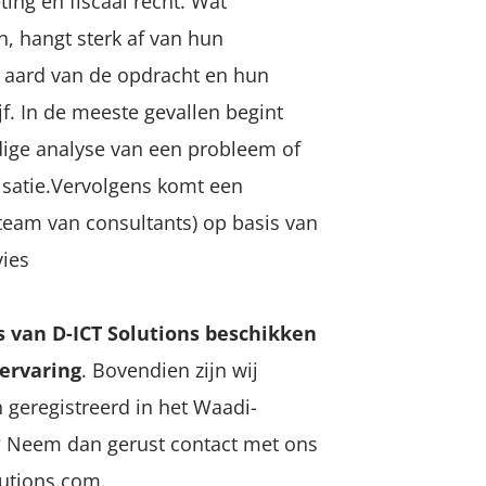
ing en fiscaal recht. Wat
n, hangt sterk af van hun
e aard van de opdracht en hun
jf. In de meeste gevallen begint
ige analyse van een probleem of
isatie.Vervolgens komt een
 team van consultants) op basis van
vies
s van D-ICT Solutions beschikken
 ervaring
. Bovendien zijn wij
 geregistreerd in het Waadi-
n? Neem dan gerust contact met ons
lutions.com.