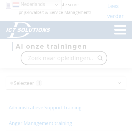
Beste docenten en beste score
Nederlands
Lees
prijs/kwaliteit & Service Management!
verder
Al onze trainingen
⋅
Selecteer
1
Algemeen
Administratieve Support training
Agile Trainingen
Applicatiebeheer & Development
Anger Management training
Applicatietrainingen