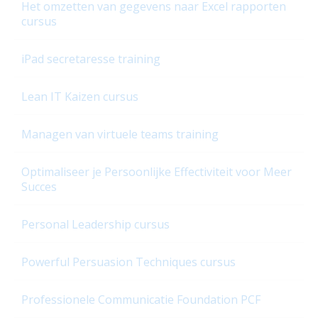
januari
Het omzetten van gegevens naar Excel rapporten
cursus
juli
Juni
iPad secretaresse training
Kwaliteit & Veiligheid
Lean IT Kaizen cursus
Maart
Managen van virtuele teams training
Manage Tablets & Smartphones
Mei
Optimaliseer je Persoonlijke Effectiviteit voor Meer
Succes
Netwerk & IT beheer
november
Personal Leadership cursus
Office trainingen
Powerful Persuasion Techniques cursus
oktober
Professionele Communicatie Foundation PCF
productaanbiedingen