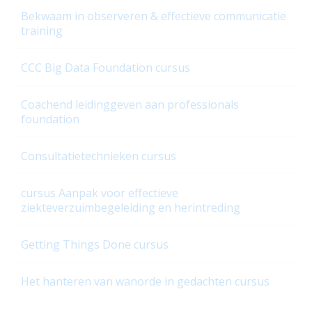
Bekwaam in observeren & effectieve communicatie
April
training
Architectuur & Governance
CCC Big Data Foundation cursus
augustus
BYOD, Cloud Computing en het Nieuwe Werken (HNW)
Coachend leidinggeven aan professionals
foundation
december
Consultatietechnieken cursus
E-learning modules
examens
cursus Aanpak voor effectieve
ziekteverzuimbegeleiding en herintreding
Externe-examens
februari
Getting Things Done cursus
Informatie & Data Management
Het hanteren van wanorde in gedachten cursus
IT Service Management