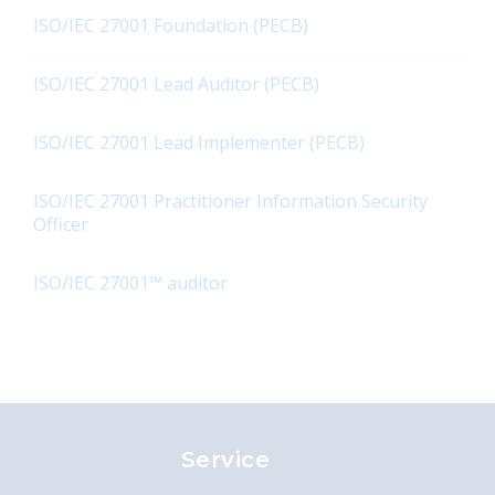
ISO/IEC 27001 Foundation (PECB)
April
Architectuur & Governance
ISO/IEC 27001 Lead Auditor (PECB)
augustus
ISO/IEC 27001 Lead Implementer (PECB)
BYOD, Cloud Computing en het Nieuwe Werken (HNW)
ISO/IEC 27001 Practitioner Information Security
december
Officer
E-learning modules
ISO/IEC 27001™ auditor
examens
Externe-examens
februari
Informatie & Data Management
IT Service Management
Service