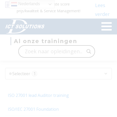
Beste docenten en beste score
Nederlands
Lees
prijs/kwaliteit & Service Management!
verder
Al onze trainingen
⋅
Selecteer
1
Algemeen
ISO 27001 lead Auditor training
Agile Trainingen
Applicatiebeheer & Development
ISO/IEC 27001 Foundation
Applicatietrainingen