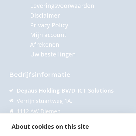
januari
Leveringsvoorwaarden
juli
Disclaimer
Juni
Privacy Policy
Mijn account
Kwaliteit & Veiligheid
Afrekenen
ISO 20000
Uw bestellingen
ISO 27001
Lean Six Sigma
Bedrijfsinformatie
Maart
Depaus Holding BV/D-ICT Solutions
Manage Tablets & Smartphones
Verrijn stuartweg 1A,
Mei
1112 AW Diemen
Netwerk & IT beheer
KvK 34143398
About cookies on this site
november
BTW NL810633474B01