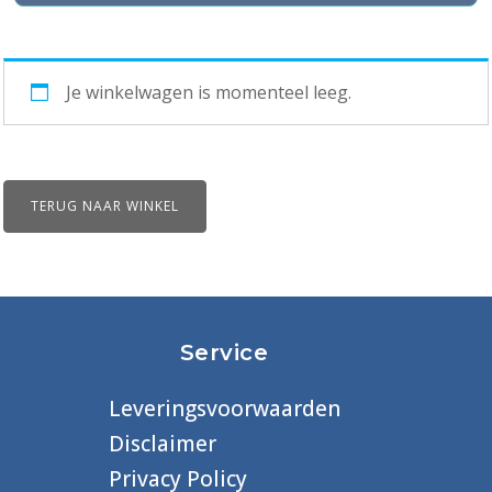
opties
beschikbaar|
Je winkelwagen is momenteel leeg.
in
Amsterdam
|
TERUG NAAR WINKEL
virtuele
deelname
is
ook
Service
mogelijk!
aantal
Leveringsvoorwaarden
Disclaimer
Privacy Policy