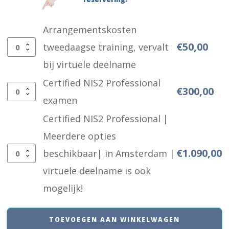
Arrangementskosten
€
50,00
tweedaagse training, vervalt
Arrangementskosten
bij virtuele deelname
tweedaagse
Certified NIS2 Professional
training,
€
300,00
Certified
examen
vervalt
NIS2
Certified NIS2 Professional |
bij
Professional
Meerdere opties
virtuele
examen
€
1.090,00
beschikbaar| in Amsterdam |
deelname
Certified
aantal
virtuele deelname is ook
aantal
NIS2
mogelijk!
Professional
|
TOEVOEGEN AAN WINKELWAGEN
Meerdere