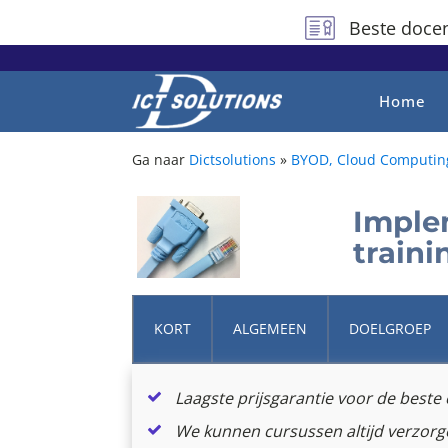
Beste docen
Home
Ga naar
Dictsolutions
»
BYOD, Cloud Computin
Imple
traini
KORT
ALGEMEEN
DOELGROEP
Laagste prijsgarantie voor de best
We kunnen cursussen altijd verzorgen