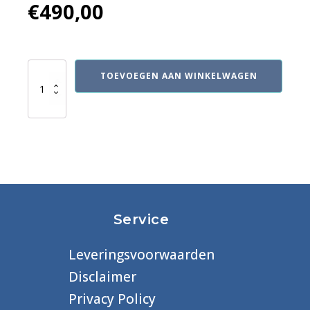
€
490,00
ISO
TOEVOEGEN AAN WINKELWAGEN
22301
Foundation
(PECB)
e-
learning
aantal
Service
Leveringsvoorwaarden
Disclaimer
Privacy Policy