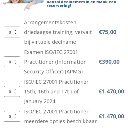
aantal deelnemers in en maak een
reservering!
Arrangementskosten
€
75,00
driedaagse training, vervalt
Arrangementskosten
bij virtuele deelname
driedaagse
Examen ISO/IEC 27001
training,
€
390,00
Practitioner (Information
vervalt
Examen
Security Officer) (APMG)
bij
ISO/IEC
ISO/IEC 27001 Practitioner
virtuele
27001
€
1.470,00
15th, 16th and 17th of
deelname
Practitioner
ISO/IEC
January 2024
aantal
(Information
27001
ISO/IEC 27001 Practitioner
Security
Practitioner
€
1.470,00
ISO/IEC
meerdere opties beschikbaar
Officer)
15th,
27001