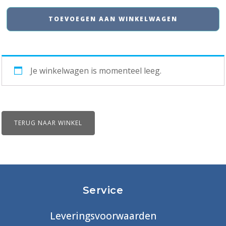
(APMG)
16th
Practitioner
TOEVOEGEN AAN WINKELWAGEN
aantal
and
meerdere
17th
opties
of
beschikbaar
Je winkelwagen is momenteel leeg.
January
aantal
2024
aantal
TERUG NAAR WINKEL
Service
Leveringsvoorwaarden