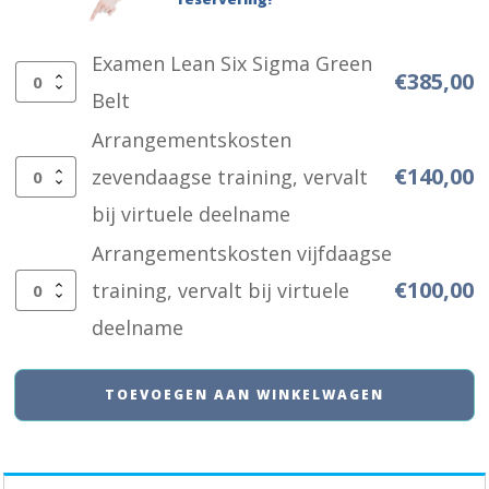
Examen Lean Six Sigma Green
€
385,00
Examen
Belt
Lean
Arrangementskosten
Six
€
140,00
zevendaagse training, vervalt
Arrangementskosten
Sigma
bij virtuele deelname
zevendaagse
Green
Arrangementskosten vijfdaagse
training,
Belt
€
100,00
training, vervalt bij virtuele
vervalt
Arrangementskosten
aantal
deelname
bij
vijfdaagse
virtuele
training,
TOEVOEGEN AAN WINKELWAGEN
deelname
vervalt
aantal
bij
virtuele