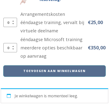
Arrangementskosten
€
25,00
ééndaagse training, vervalt bij
Arrangementskosten
virtuele deelname
ééndaagse
ééndaagse Microsoft training
training,
€
350,00
meerdere opties beschikbaar
vervalt
ééndaagse
op aanvraag
bij
Microsoft
virtuele
training
TOEVOEGEN AAN WINKELWAGEN
deelname
meerdere
aantal
opties
beschikbaar
Je winkelwagen is momenteel leeg.
op
aanvraag