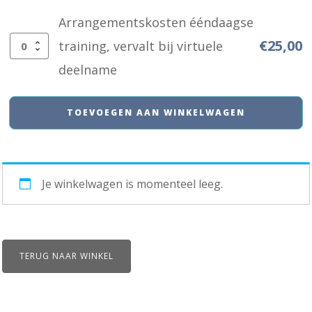
Arrangementskosten ééndaagse
€
25,00
training, vervalt bij virtuele
Arrangementskosten
deelname
ééndaagse
training,
TOEVOEGEN AAN WINKELWAGEN
vervalt
bij
virtuele
Je winkelwagen is momenteel leeg.
deelname
aantal
TERUG NAAR WINKEL