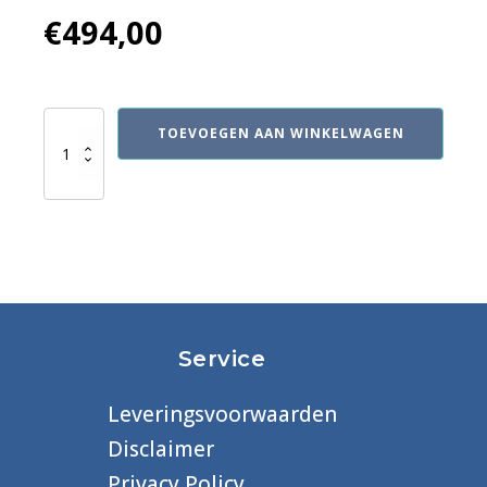
€
494,00
PRINCE2
TOEVOEGEN AAN WINKELWAGEN
Foundation
examen
-
7de
editie
aantal
Service
Leveringsvoorwaarden
Disclaimer
Privacy Policy