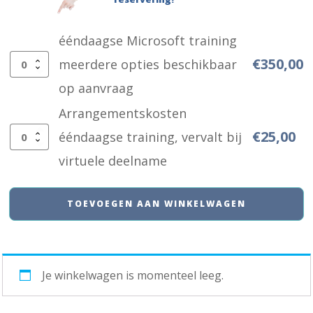
ééndaagse Microsoft training
€
350,00
meerdere opties beschikbaar
ééndaagse
op aanvraag
Microsoft
Arrangementskosten
training
€
25,00
ééndaagse training, vervalt bij
meerdere
Arrangementskosten
virtuele deelname
opties
ééndaagse
beschikbaar
training,
TOEVOEGEN AAN WINKELWAGEN
op
vervalt
aanvraag
bij
aantal
virtuele
Je winkelwagen is momenteel leeg.
deelname
aantal