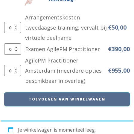
Arrangementskosten
€
50,00
tweedaagse training, vervalt bij
Arrangementskosten
virtuele deelname
tweedaagse
€
390,00
Examen AgilePM Practitioner
training,
Examen
vervalt
AgilePM Practitioner
AgilePM
bij
€
955,00
Amsterdam (meerdere opties
Practitioner
AgilePM
virtuele
beschikbaar in overleg)
aantal
Practitioner
deelname
Amsterdam
TOEVOEGEN AAN WINKELWAGEN
aantal
(meerdere
opties
beschikbaar
Je winkelwagen is momenteel leeg.
in