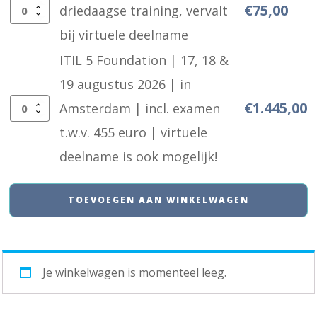
€
75,00
driedaagse training, vervalt
Arrangementskosten
bij virtuele deelname
driedaagse
ITIL 5 Foundation | 17, 18 &
training,
19 augustus 2026 | in
vervalt
€
1.445,00
Amsterdam | incl. examen
bij
ITIL
t.w.v. 455 euro | virtuele
virtuele
5
deelname is ook mogelijk!
deelname
Foundation
aantal
|
TOEVOEGEN AAN WINKELWAGEN
17,
18
&
Je winkelwagen is momenteel leeg.
19
augustus