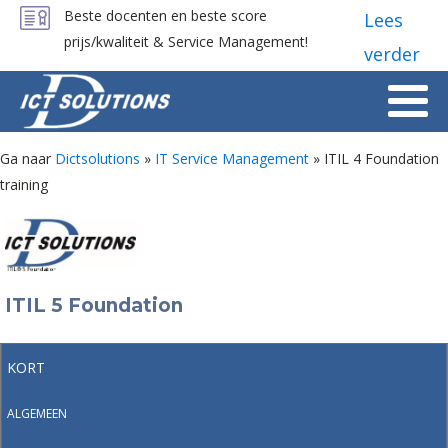
Beste docenten en beste score
Lees
prijs/kwaliteit & Service Management!
verder
Ga naar
Dictsolutions
»
IT Service Management
»
ITIL 4 Foundation
training
ITIL 5 Foundation
KORT
ALGEMEEN