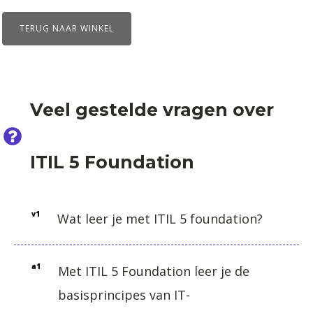
2026
TERUG NAAR WINKEL
|
in
Amsterdam
|
Veel gestelde vragen over
incl.
examen
ITIL 5 Foundation
t.w.v.
455
v1
Wat leer je met ITIL 5 foundation?
euro
|
a1
Met ITIL 5 Foundation leer je de
virtuele
basisprincipes van IT-
deelname